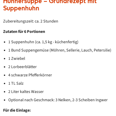
Hühnersuppe – Grundrezept mit
Suppenhuhn
Zubereitungszeit: ca. 2 Stunden
Zutaten für 6 Portionen
1 Suppenhuhn (ca. 1,5 kg - küchenfertig)
1 Bund Suppengemüse (Möhren, Sellerie, Lauch, Petersilie)
1 Zwiebel
2 Lorbeerblätter
4 schwarze Pfefferkörner
1 TL Salz
2 Liter kaltes Wasser
Optional nach Geschmack: 3 Nelken, 2-3 Scheiben Ingwer
Für die Einlage: