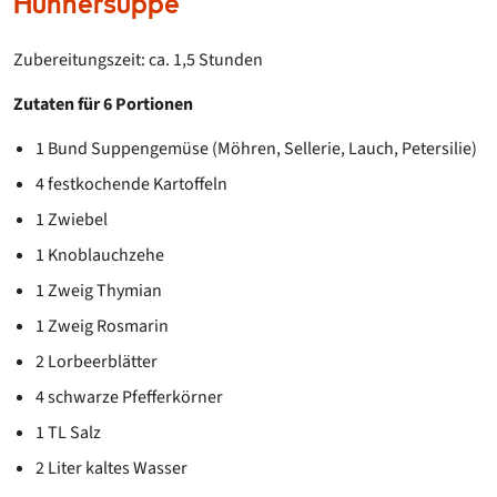
Hühnersuppe
Zubereitungszeit: ca. 1,5 Stunden
Zutaten für 6 Portionen
1 Bund Suppengemüse (Möhren, Sellerie, Lauch, Petersilie)
4 festkochende Kartoffeln
1 Zwiebel
1 Knoblauchzehe
1 Zweig Thymian
1 Zweig Rosmarin
2 Lorbeerblätter
4 schwarze Pfefferkörner
1 TL Salz
2 Liter kaltes Wasser