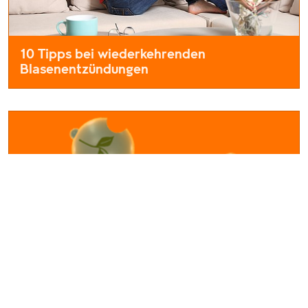
10 Tipps bei wiederkehrenden
Blasenentzündungen
Gerade Frauen sind häufiger als Männer von einer Blasenentzü
Die Wirkung der Senföle