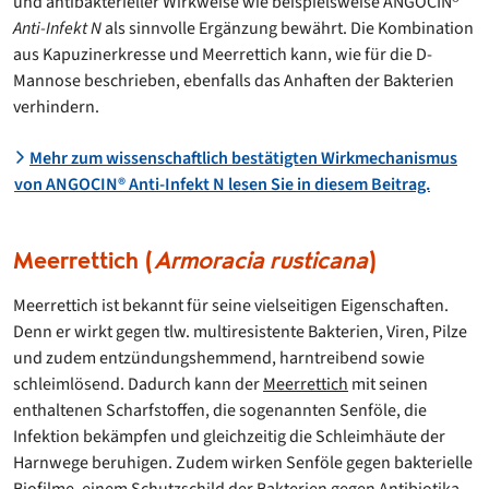
und antibakterieller Wirkweise wie beispielsweise ANGOCIN®
Anti-Infekt N
als sinnvolle Ergänzung bewährt. Die Kombination
aus Kapuzinerkresse und Meerrettich kann, wie für die D-
Mannose beschrieben, ebenfalls das Anhaften der Bakterien
verhindern.
Mehr zum wissenschaftlich bestätigten Wirkmechanismus
von ANGOCIN® Anti-Infekt N lesen Sie in diesem Beitrag.
Meerrettich (
Armoracia rusticana
)
Meerrettich ist bekannt für seine vielseitigen Eigenschaften.
Denn er wirkt gegen tlw. multiresistente Bakterien, Viren, Pilze
und zudem entzündungshemmend, harntreibend sowie
schleimlösend. Dadurch kann der
Meerrettich
mit seinen
enthaltenen Scharfstoffen, die sogenannten Senföle, die
Infektion bekämpfen und gleichzeitig die Schleimhäute der
Harnwege beruhigen. Zudem wirken Senföle gegen bakterielle
Biofilme, einem Schutzschild der Bakterien gegen Antibiotika