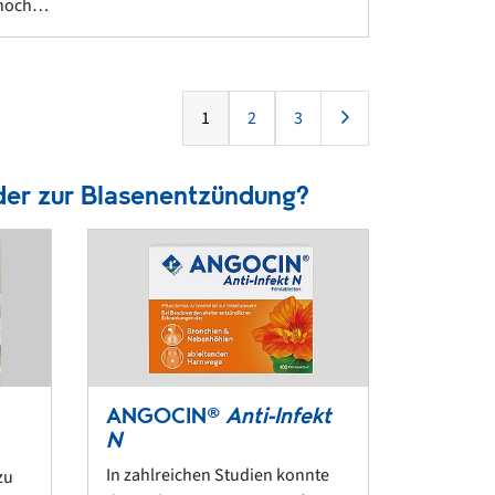
noch…
1
2
3
der zur Blasenentzündung?
ANGOCIN®
Anti-Infekt
N
In zahlreichen Studien konnte
zu