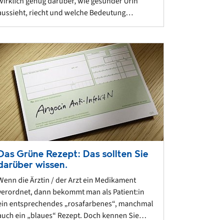
wirklich genug darüber, wie gesunder Urin
aussieht, riecht und welche Bedeutung…
Das Grüne Rezept: Das sollten Sie
darüber wissen.
Wenn die Ärztin / der Arzt ein Medikament
verordnet, dann bekommt man als Patient:in
ein entsprechendes „rosafarbenes“, manchmal
auch ein „blaues“ Rezept. Doch kennen Sie…