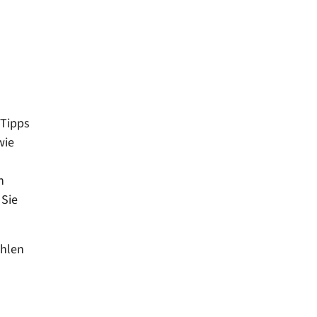
 Tipps
wie
n
 Sie
ehlen