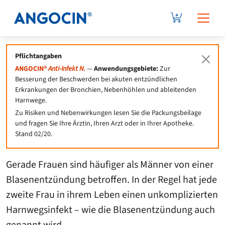
Pflichtangaben
10 Tipps bei
ANGOCIN®
Anti-Infekt N.
—
Anwendungsgebiete:
Zur
Besserung der Beschwerden bei akuten entzündlichen
wiederkehrenden
Erkrankungen der Bronchien, Nebenhöhlen und ableitenden
Harnwege.
Blasenentzündungen
Zu Risiken und Nebenwirkungen lesen Sie die Packungsbeilage
und fragen Sie Ihre Ärztin, Ihren Arzt oder in Ihrer Apotheke.
Stand 02/20.
22.01.2021
Blasenentzündung
Gerade Frauen sind häufiger als Männer von einer
Blasenentzündung betroffen. In der Regel hat jede
zweite Frau in ihrem Leben einen unkomplizierten
Harnwegsinfekt – wie die Blasenentzündung auch