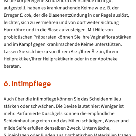
Ist die körpereigene Schutzflora der Scheide nicht gut
aufgestellt, haben es krankmachende Keime wie z. B. der
Erreger
E. coli
, der die Blasenentzündung in der Regel auslöst,
leichter, sich zu vermehren und von dort weiter Richtung
Harnröhre und in die Blase aufzusteigen. Mit Hilfe von
probiotischen Präparaten können Sie Ihre Vaginalflora stärken
und im Kampf gegen krankmachende Keime unterstützen.
Lassen Sie sich hierzu von Ihrem Arzt/Ihrer Ärztin, Ihrem
Heilpraktiker/Ihrer Heilpraktikerin oder in der Apotheke
beraten.
6. Intimpflege
Auch über die Intimpflege können Sie das Scheidenmilieu
stärken oder schwächen. Die Devise lautet hier: Weniger ist
mehr. Parfümierte Duschgels können die empfindliche
Schleimhaut angreifen und das Milieu schädigen, Wasser und
milde Seife erfüllen denselben Zweck. Unterwäsche,
Slipeinlagen oder Binden aus synthetischen Materialien tragen