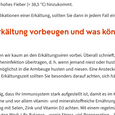
 hohes Fieber (> 38,5 °C) hinzukommt.
ationen einer Erkältung, sollten Sie dann in jedem Fall ei
rkältung vorbeugen und was kön
 wir kaum an den Erkältungsviren vorbei. Überall schnieft,
eninfektion übertragen, d. h. wenn jemand niest oder hustet
öglichst in die Armbeuge husten und niesen. Eine Anstecku
r Erkältungszeit sollten Sie besonders darauf achten, sich
 dass Ihr Immunsystem stark aufgestellt ist, damit es im 
 und vor allem vitamin- und mineralstoffreiche Ernährung 
rgung mit Selen, Zink und Vitamin D3 achten. Mit einem re
 guten Work-Life-Balance – wenig Stress, viel Regeneration 